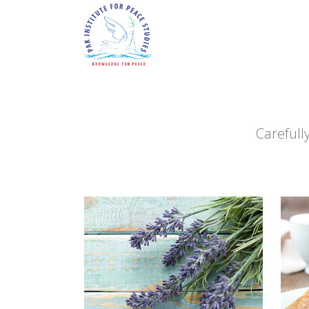
Carefull
OUR
Typi n
est us
eorum
demon
me liu