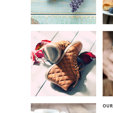
quam
V
OUR
Typi n
est us
eorum
demon
me liu
quam
V
OUR