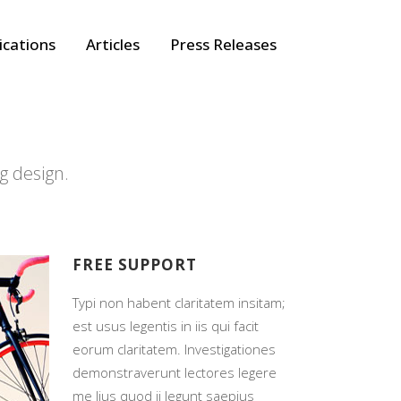
ications
Articles
Press Releases
g design.
FREE SUPPORT
itam;
Typi non habent claritatem insitam;
t
est usus legentis in iis qui facit
ones
eorum claritatem. Investigationes
gere
demonstraverunt lectores legere
me lius quod ii legunt saepius