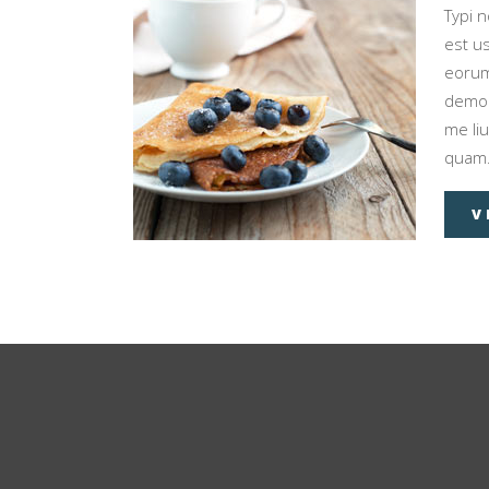
Typi n
est us
eorum
demon
me liu
quam
V