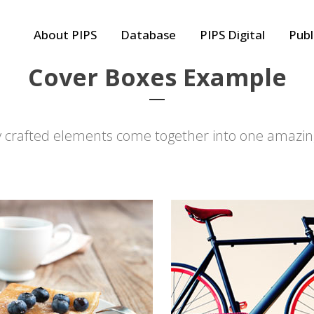
About PIPS
Database
PIPS Digital
Publ
Cover Boxes Example
y crafted elements come together into one amazin
 COMPANY STATUS
OUR SERVICES
on habent claritatem insitam;
Typi non habent claritatem ins
us legentis in iis qui facit
est usus legentis in iis qui faci
 claritatem. Investigationes
eorum claritatem. Investigati
straverunt lectores legere
demonstraverunt lectores le
s quod ii legunt saepius
me lius quod ii legunt saepius