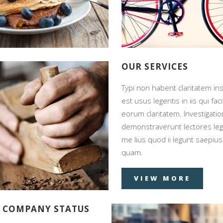
.
quam.
IEW MORE
VIEW MORE
 COMPANY STATUS
OUR SERVICES
on habent claritatem insitam;
Typi non habent claritatem ins
us legentis in iis qui facit
est usus legentis in iis qui faci
 claritatem. Investigationes
eorum claritatem. Investigati
straverunt lectores legere
demonstraverunt lectores le
s quod ii legunt saepius
me lius quod ii legunt saepius
.
quam.
IEW MORE
VIEW MORE
 COMPANY STATUS