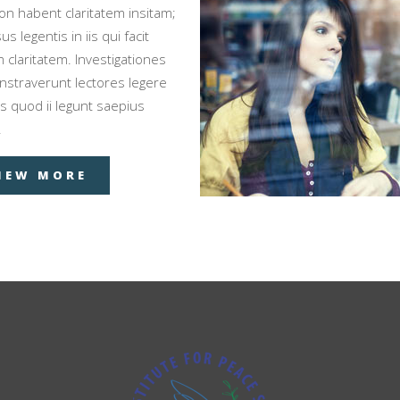
on habent claritatem insitam;
us legentis in iis qui facit
 claritatem. Investigationes
straverunt lectores legere
s quod ii legunt saepius
.
IEW MORE