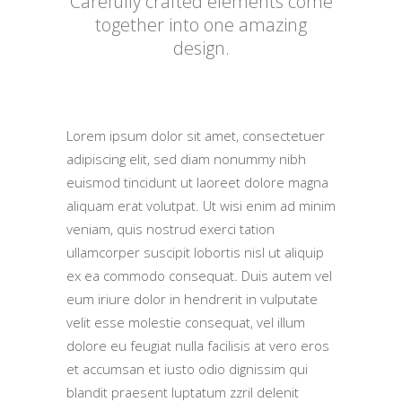
Carefully crafted elements come
together into one amazing
design.
Lorem ipsum dolor sit amet, consectetuer
adipiscing elit, sed diam nonummy nibh
euismod tincidunt ut laoreet dolore magna
aliquam erat volutpat. Ut wisi enim ad minim
veniam, quis nostrud exerci tation
ullamcorper suscipit lobortis nisl ut aliquip
ex ea commodo consequat. Duis autem vel
eum iriure dolor in hendrerit in vulputate
velit esse molestie consequat, vel illum
dolore eu feugiat nulla facilisis at vero eros
et accumsan et iusto odio dignissim qui
blandit praesent luptatum zzril delenit