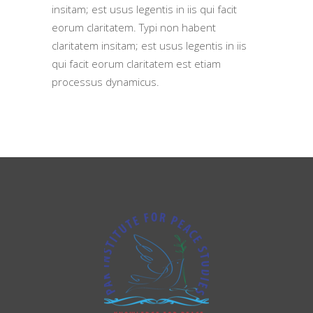
insitam; est usus legentis in iis qui facit
eorum claritatem. Typi non habent
claritatem insitam; est usus legentis in iis
qui facit eorum claritatem est etiam
processus dynamicus.