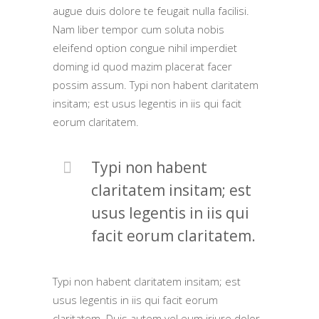
augue duis dolore te feugait nulla facilisi.
Nam liber tempor cum soluta nobis
eleifend option congue nihil imperdiet
doming id quod mazim placerat facer
possim assum. Typi non habent claritatem
insitam; est usus legentis in iis qui facit
eorum claritatem.
Typi non habent
claritatem insitam; est
usus legentis in iis qui
facit eorum claritatem.
Typi non habent claritatem insitam; est
usus legentis in iis qui facit eorum
claritatem. Duis autem vel eum iriure dolor