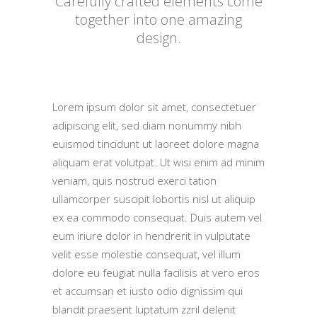
Carefully crafted elements come
together into one amazing
design.
Lorem ipsum dolor sit amet, consectetuer
adipiscing elit, sed diam nonummy nibh
euismod tincidunt ut laoreet dolore magna
aliquam erat volutpat. Ut wisi enim ad minim
veniam, quis nostrud exerci tation
ullamcorper suscipit lobortis nisl ut aliquip
ex ea commodo consequat. Duis autem vel
eum iriure dolor in hendrerit in vulputate
velit esse molestie consequat, vel illum
dolore eu feugiat nulla facilisis at vero eros
et accumsan et iusto odio dignissim qui
blandit praesent luptatum zzril delenit