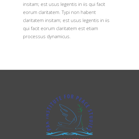
insitam; est usus legentis in iis qui facit
eorum claritatem. Typi non habent
claritatem insitam; est usus legentis in iis
qui facit eorum claritatem est etiam
processus dynamicus.