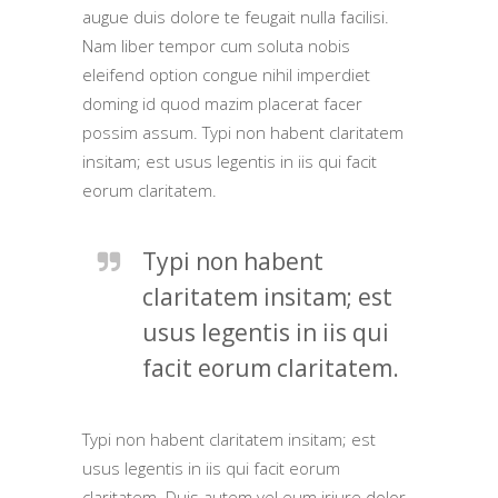
augue duis dolore te feugait nulla facilisi.
Nam liber tempor cum soluta nobis
eleifend option congue nihil imperdiet
doming id quod mazim placerat facer
possim assum. Typi non habent claritatem
insitam; est usus legentis in iis qui facit
eorum claritatem.
Typi non habent
claritatem insitam; est
usus legentis in iis qui
facit eorum claritatem.
Typi non habent claritatem insitam; est
usus legentis in iis qui facit eorum
claritatem. Duis autem vel eum iriure dolor